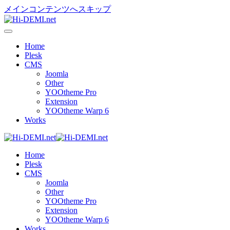
メインコンテンツへスキップ
Home
Plesk
CMS
Joomla
Other
YOOtheme Pro
Extension
YOOtheme Warp 6
Works
Home
Plesk
CMS
Joomla
Other
YOOtheme Pro
Extension
YOOtheme Warp 6
Works