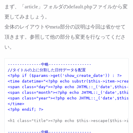
まず、「article」フォルダのdefault.phpファイルから変
更してみましょう。
全体のレイアウトやmeta部分の説明は今回は省かせて
頂きます。参照して他の部分も変更を行なってくださ
い。
--------------中略------------------

<?php if ($params->get('show_create_date')) : ?>

<time datetime="<?php echo substr($this->item->create
<span class="day"><?php echo JHTML::_('date',$this->i
<span class="month"><?php echo JHTML::_('date',$this-
<span class="year"><?php echo JHTML::_('date',$this->
</time>

<?php endif; ?> 
<h1 class="title"><?php echo $this->escape($this->ite
--------------中略------------------