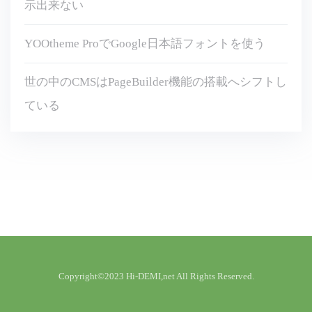
示出来ない
YOOtheme ProでGoogle日本語フォントを使う
世の中のCMSはPageBuilder機能の搭載へシフトし
ている
Copyright©2023 Hi-DEMI,net All Rights Reserved.