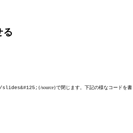
せる
{/source}で閉じます。下記の様なコー
slides&#125;