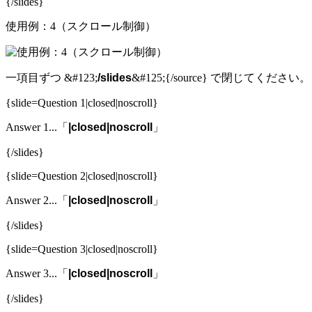
{/slides}
使用例：4（スクロール制御）
一項目ずつ &#123;
/slides
&#125;{/source} で閉じてください。
{slide=Question 1|closed|noscroll}
Answer 1...「
|closed|noscroll
」
{/slides}
{slide=Question 2|closed|noscroll}
Answer 2...「
|closed|noscroll
」
{/slides}
{slide=Question 3|closed|noscroll}
Answer 3...「
|closed|noscroll
」
{/slides}