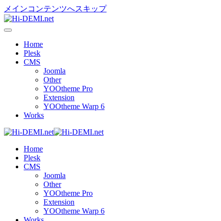
メインコンテンツへスキップ
Home
Plesk
CMS
Joomla
Other
YOOtheme Pro
Extension
YOOtheme Warp 6
Works
Home
Plesk
CMS
Joomla
Other
YOOtheme Pro
Extension
YOOtheme Warp 6
Works