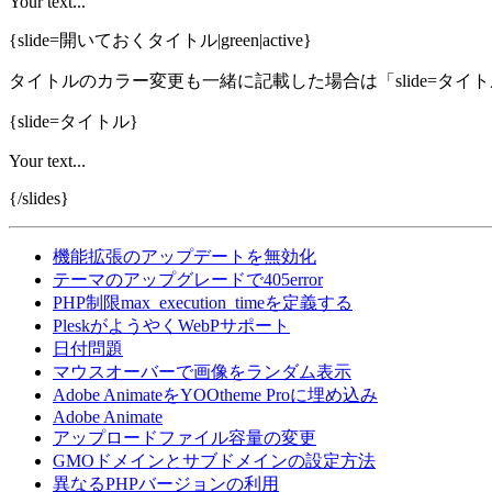
Your text...
{slide=開いておくタイトル|green|active}
タイトルのカラー変更も一緒に記載した場合は「slide=タイト
{slide=タイトル}
Your text...
{/slides}
機能拡張のアップデートを無効化
テーマのアップグレードで405error
PHP制限max_execution_timeを定義する
PleskがようやくWebPサポート
日付問題
マウスオーバーで画像をランダム表示
Adobe AnimateをYOOtheme Proに埋め込み
Adobe Animate
アップロードファイル容量の変更
GMOドメインとサブドメインの設定方法
異なるPHPバージョンの利用