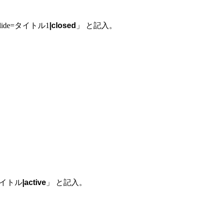
de=タイトル1
|closed
」 と記入。
タイトル
|active
」 と記入。