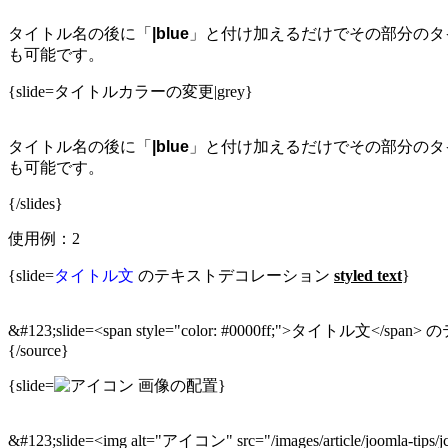
タイトル名の後に「
|blue
」と付け加えるだけでその部分のタイト
も可能です。
{slide=タイトルカラーの変更|grey}
タイトル名の後に「
|blue
」と付け加えるだけでその部分のタイト
も可能です。
{/slides}
使用例：2
{slide=
タイトル文
のテキストデコレーション
styled text
}
&#123;slide=<span style="color: #0000ff;">タイトル文</span> のテ
{/source}
{slide=
画像の配置}
&#123;slide=<img alt="アイコン" src="/images/article/joomla-tips/