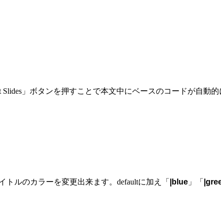
sert Slides」ボタンを押すことで本文中にベースのコード
ルのカラーを変更出来ます。defaultに加え「
|blue
」「
|gre