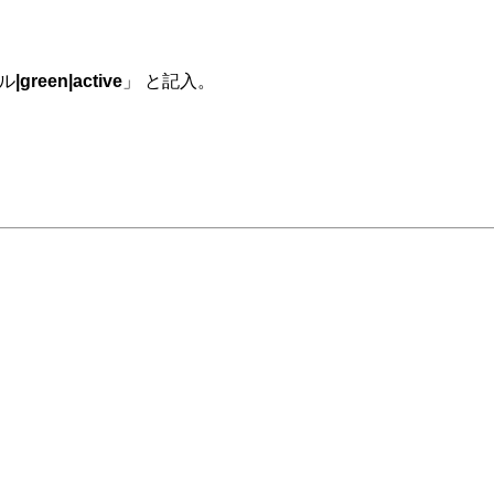
ル
|green|active
」 と記入。