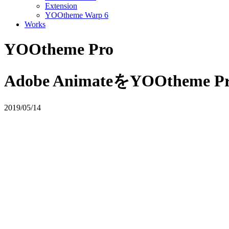
Extension
YOOtheme Warp 6
Works
YOOtheme Pro
Adobe AnimateをYOOthem
2019/05/14