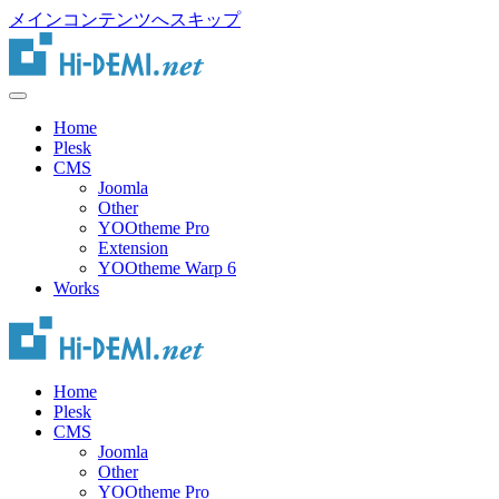
メインコンテンツへスキップ
Home
Plesk
CMS
Joomla
Other
YOOtheme Pro
Extension
YOOtheme Warp 6
Works
Home
Plesk
CMS
Joomla
Other
YOOtheme Pro