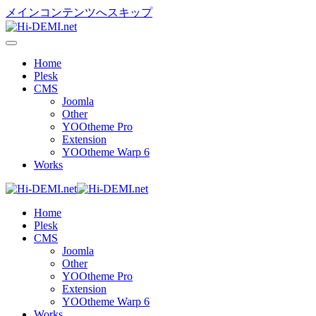
メインコンテンツへスキップ
Home
Plesk
CMS
Joomla
Other
YOOtheme Pro
Extension
YOOtheme Warp 6
Works
Home
Plesk
CMS
Joomla
Other
YOOtheme Pro
Extension
YOOtheme Warp 6
Works